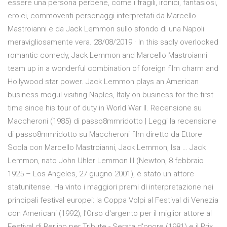
essere una persona perbene, come i fragili, ironici, fantasiosi,
eroici, commoventi personaggi interpretati da Marcello
Mastroianni e da Jack Lemmon sullo sfondo di una Napoli
meravigliosamente vera. 28/08/2019 · In this sadly overlooked
romantic comedy, Jack Lemmon and Marcello Mastroianni
team up in a wonderful combination of foreign film charm and
Hollywood star power. Jack Lemmon plays an American
business mogul visiting Naples, Italy on business for the first
time since his tour of duty in World War II. Recensione su
Maccheroni (1985) di passo8mmridotto | Leggi la recensione
di passo8mmridotto su Maccheroni film diretto da Ettore
Scola con Marcello Mastroianni, Jack Lemmon, Isa … Jack
Lemmon, nato John Uhler Lemmon III (Newton, 8 febbraio
1925 – Los Angeles, 27 giugno 2001), è stato un attore
statunitense. Ha vinto i maggiori premi di interpretazione nei
principali festival europei: la Coppa Volpi al Festival di Venezia
con Americani (1992), l'Orso d'argento per il miglior attore al
Festival di Berlino per Tribute - Serata d'onore (1981) e il Prix