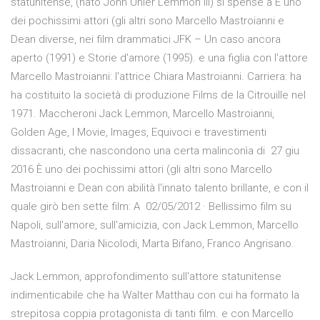
statunitense, (nato John Uhler Lemmon III) si spense a È uno
dei pochissimi attori (gli altri sono Marcello Mastroianni e
Dean diverse, nei film drammatici JFK – Un caso ancora
aperto (1991) e Storie d'amore (1995). e una figlia con l'attore
Marcello Mastroianni: l'attrice Chiara Mastroianni. Carriera: ha
ha costituito la società di produzione Films de la Citrouille nel
1971. Maccheroni Jack Lemmon, Marcello Mastroianni,
Golden Age, I Movie, Images, Equivoci e travestimenti
dissacranti, che nascondono una certa malinconìa di 27 giu
2016 È uno dei pochissimi attori (gli altri sono Marcello
Mastroianni e Dean con abilità l'innato talento brillante, e con il
quale girò ben sette film: A 02/05/2012 · Bellissimo film su
Napoli, sull'amore, sull'amicizia, con Jack Lemmon, Marcello
Mastroianni, Daria Nicolodi, Marta Bifano, Franco Angrisano.
Jack Lemmon, approfondimento sull'attore statunitense
indimenticabile che ha Walter Matthau con cui ha formato la
strepitosa coppia protagonista di tanti film. e con Marcello