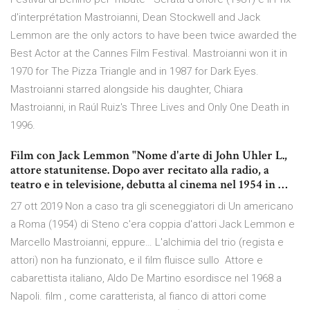
d'interprétation Mastroianni, Dean Stockwell and Jack
Lemmon are the only actors to have been twice awarded the
Best Actor at the Cannes Film Festival. Mastroianni won it in
1970 for The Pizza Triangle and in 1987 for Dark Eyes.
Mastroianni starred alongside his daughter, Chiara
Mastroianni, in Raúl Ruiz's Three Lives and Only One Death in
1996.
Film con Jack Lemmon "Nome d'arte di John Uhler L.,
attore statunitense. Dopo aver recitato alla radio, a
teatro e in televisione, debutta al cinema nel 1954 in …
27 ott 2019 Non a caso tra gli sceneggiatori di Un americano
a Roma (1954) di Steno c'era coppia d'attori Jack Lemmon e
Marcello Mastroianni, eppure… L'alchimia del trio (regista e
attori) non ha funzionato, e il film fluisce sullo Attore e
cabarettista italiano, Aldo De Martino esordisce nel 1968 a
Napoli. film , come caratterista, al fianco di attori come