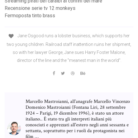
Streaming pirati dei caraibi ai confini del mare
Recensione serie tv 12 monkeys
Fermoposta tinto brass
Jane Osgood runs a lobster business, which supports her
two young children. Railroad staff inattention ruins her shipment,
so with her lawyer George, Jane sues Harry Foster Malone,
director of the line and the "meanest man in the world".
Marcello Mastroianni, all'anagrafe Marcello Vincenzo
Domenico Mastroianni (Fontana Liri, 28 settembre
1924 – Parigi, 19 dicembre 1996), è stato un attore
italiano.. È stato tra gli interpreti italiani più
conosciuti e apprezzati all'estero negli anni sessanta e
settanta, soprattutto per i ruoli da protagonista nei
film …