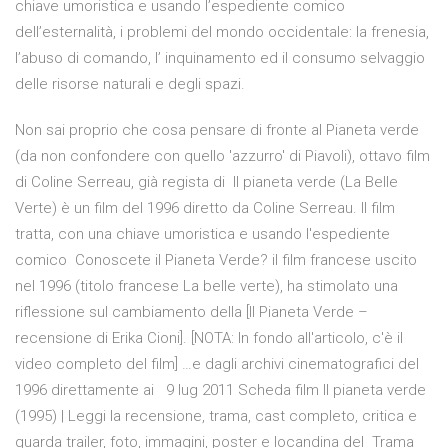
chiave umoristica e usando l’espediente comico
dell’esternalità, i problemi del mondo occidentale: la frenesia,
l’abuso di comando, l’ inquinamento ed il consumo selvaggio
delle risorse naturali e degli spazi.
Non sai proprio che cosa pensare di fronte al Pianeta verde
(da non confondere con quello 'azzurro' di Piavoli), ottavo film
di Coline Serreau, già regista di Il pianeta verde (La Belle
Verte) è un film del 1996 diretto da Coline Serreau. Il film
tratta, con una chiave umoristica e usando l'espediente
comico Conoscete il Pianeta Verde? il film francese uscito
nel 1996 (titolo francese La belle verte), ha stimolato una
riflessione sul cambiamento della [Il Pianeta Verde –
recensione di Erika Cioni]. [NOTA: In fondo all'articolo, c'è il
video completo del film] …e dagli archivi cinematografici del
1996 direttamente ai 9 lug 2011 Scheda film Il pianeta verde
(1995) | Leggi la recensione, trama, cast completo, critica e
guarda trailer, foto, immagini, poster e locandina del Trama