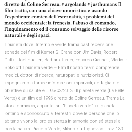
diretto da Coline Serreau. # argolands # justhumans Il
film tratta, con una chiave umoristica e usando
l'espediente comico dell'esternalità, i problemi del
mondo occidentale: la frenesia, l'abuso di comando,
l'inquinamento ed il consumo selvaggio delle risorse
naturali e degli spazi.
Il pianeta dove l'Inferno è verde trama cast recensione
scheda del film di Kemet G. Crane con Jim Davis, Robert
Griffin, Joel Fluellen, Barbara Turner, Eduardo Ciannelli, Vladimir
Sokoloff Il pianeta verde – Film Il nostro team comprende
medici, dottori di ricerca, naturopati e nutrizionisti. Ci
impegniamo a fornire informazioni imparziali, dettagliate e
obiettive su salute e … 05/02/2013 · Il pianeta verde (La Belle
Verte) è un film del 1996 diretto da Coline Serreau. Trama La
storia comincia, appunto, sul "Pianeta verde": un pianeta
lontano e sconosciuto ai terrestri, dove le persone che lo
abitano vivono la loro esistenza in armonia con sé stessi e
con la natura. Pianeta Verde, Milano: su Tripadvisor trovi 139