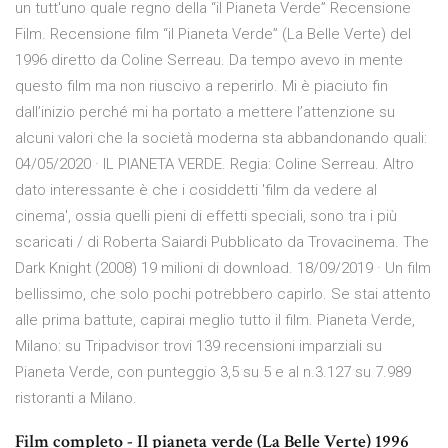
un tutt'uno quale regno della “il Pianeta Verde” Recensione
Film. Recensione film “il Pianeta Verde” (La Belle Verte) del
1996 diretto da Coline Serreau. Da tempo avevo in mente
questo film ma non riuscivo a reperirlo. Mi è piaciuto fin
dall’inizio perché mi ha portato a mettere l’attenzione su
alcuni valori che la società moderna sta abbandonando quali:
04/05/2020 · IL PIANETA VERDE. Regia: Coline Serreau. Altro
dato interessante è che i cosiddetti 'film da vedere al
cinema', ossia quelli pieni di effetti speciali, sono tra i più
scaricati / di Roberta Saiardi Pubblicato da Trovacinema. The
Dark Knight (2008) 19 milioni di download. 18/09/2019 · Un film
bellissimo, che solo pochi potrebbero capirlo. Se stai attento
alle prima battute, capirai meglio tutto il film. Pianeta Verde,
Milano: su Tripadvisor trovi 139 recensioni imparziali su
Pianeta Verde, con punteggio 3,5 su 5 e al n.3.127 su 7.989
ristoranti a Milano.
Film completo - Il pianeta verde (La Belle Verte) 1996