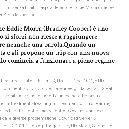
vello comincia a funzionare a pieno regime offrendogli la
 su Film Senza Limiti. L'aspirante autore Eddie Morra (Bradley
re" ma la sua vita …
one Eddie Morra (Bradley Cooper) è uno
to si sforzi non riesce a raggiungere
ivere neanche una parola.Quando un
ita e gli propone un trip con una nuova
llo comincia a funzionare a pieno regime
 Featured, Thriller, Thriller HD, Usa, x HD del 2011, y HD
I commenti sono sottoposti alle linee guida per la … Great
universitario ventiduenne ed è un ex moto-teppista e
o In Treatment streaming. In Treatment, qui in streaming
 sedute di psicoterapia del dottor Giovanni Mari, che
nti dalle diverse problematiche. Download Server 3 –
 ITA HD CB01 Cineblog. Tagged Film, HD, Movie, Streaming