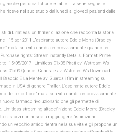
ing anche per smartphone e tablet, La serie segue le
he riceve nel suo studio dal lunedì al giovedì pazienti dalle
i di Limitless, un thriller d' azione che racconta la storia
iene 15 apr 2011 L'aspirante autore Eddie Morra (Bradley
ttore" ma la sua vita cambia improvvisamente quando un
Purchase rights: Stream instantly Details. Format: Prime
e to 15/05/2017 · Limitless 01x08 Pirati avi Wstream Ws
less 01x09 Quartier Generale avi Wstream Ws Download
 Braccio E La Mente avi Guarda i film in streaming su
 made in USA di genere Thriller, L'aspirante autore Eddie
cco dello scrittore" ma la sua vita cambia improvvisamente
n nuovo farmaco rivoluzionario che gli permette di
. Limitless streaming altadefinizione Eddie Morra (Bradley
o si sforzi non riesce a raggiungere l’ispirazione
o un vecchio amico rientra nella sua vita e gli propone un