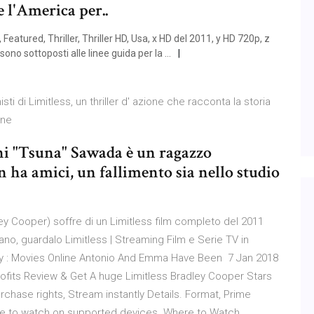
e l'America per..
 Featured, Thriller, Thriller HD, Usa, x HD del 2011, y HD 720p, z
ono sottoposti alle linee guida per la …
i di Limitless, un thriller d' azione che racconta la storia
iene
i "Tsuna" Sawada è un ragazzo
 ha amici, un fallimento sia nello studio
ley Cooper) soffre di un Limitless film completo del 2011
ano, guardalo Limitless | Streaming Film e Serie TV in
 : Movies Online Antonio And Emma Have Been 7 Jan 2018
Profits Review & Get A huge Limitless Bradley Cooper Stars
Purchase rights, Stream instantly Details. Format, Prime
able to watch on supported devices Where to Watch