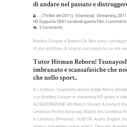
di andare nel passato e distrugger
, , (Thriller del 2011), -Download, -Streaming, 2011,
HD Supporta CB01 condividi questo Film: I commenti s
3 Comments
Bradley Cooper e Robert De Niro sono i protagonist
di uno scrittore di scarso successo la cui vita v
Tutor Hitman Reborn! Tsunayosh
imbranato e scansafatiche che non
che nello sport..
In Limitless, l'aspirante autore Eddie Morra (Brad
con Bradley Cooper in streaming HD gratis in itali
ALTADEFINIZIONE HD Watch Stream A Perfect Day
Limitless Profits-Seriously Watch this Limitless 
In Limitless (Preview) - SUB ITA. Audio, English. 
Video ( streaming online video). Devices, Avail