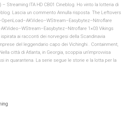
0) – Streaming ITA HD CB01 Cineblog. Ho vinto la lotteria di
blog. Lascia un commento Annulla risposta. The Leftovers
ango–OpenLoad–AKVideo–WStream–Easybytez–Nitroflare
–AKVideo–WStream–Easybytez–Nitroflare 1×03 Vikings
è ispirata ai racconti dei norvegesi della Scandinavia
imprese del leggendario capo dei Vichinghi.. Containment,
lla città di Atlanta, in Georgia, scoppia un'improvvisa
 in quarantena. La serie segue le storie e la lotta per la
ming