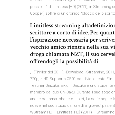
trip con una nuova droga chiamata NZT, il suo cer
possibilità di Limitless [HD] (2011), in Streaming
Cooper) soffre di un cronico "blocco dello scritto
Limitless streaming altadefinizi
scrittore a corto di idee. Per quan
l’ispirazione necessaria per scr
vecchio amico rientra nella sua v
droga chiamata NZT, il suo cerve
offrendogli la possibilità di
, , (Thriller del 2011), -Download, -Streaming, 2011,
720p, z HD Supporta CB01 condividi questo Film: 
Teacher Onizuka. Eikichi Onizuka è uno studente 
membro del duo Oni-Baku. Durante il suo soggiorn
anche per smartphone e tablet, La serie segue le
riceve nel suo studio dal lunedì al giovedì pazie
WStream HD – Limitless [HD] (2011) – Streaming