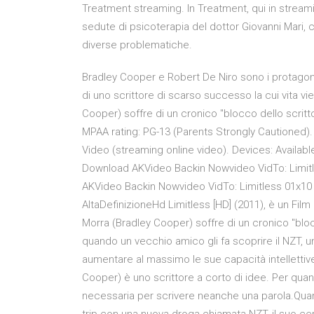
Treatment streaming. In Treatment, qui in stream
sedute di psicoterapia del dottor Giovanni Mari, c
diverse problematiche.
Bradley Cooper e Robert De Niro sono i protagonist
di uno scrittore di scarso successo la cui vita v
Cooper) soffre di un cronico "blocco dello scri
MPAA rating: PG-13 (Parents Strongly Cautioned). 
Video (streaming online video). Devices: Availabl
Download AKVideo Backin Nowvideo VidTo: Limit
AKVideo Backin Nowvideo VidTo: Limitless 01x10 Il
AltaDefinizioneHd Limitless [HD] (2011), è un Film
Morra (Bradley Cooper) soffre di un cronico "blo
quando un vecchio amico gli fa scoprire il NZT, u
aumentare al massimo le sue capacità intellettive
Cooper) è uno scrittore a corto di idee. Per quant
necessaria per scrivere neanche una parola.Quand