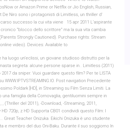
rosNow or Amazon Prime or Netflix or Jio English, Russian,
De Niro sono i protagonisti di Limitless, un thriller d'
 scarso successo la cui vita viene 15 apr 2011 L'aspirante
cronico "blocco dello scrittore" ma la sua vita cambia
Parents Strongly Cautioned). Purchase rights: Stream
online video). Devices: Available to
ha luogo un'eclissi, un giovane studioso distrutto per la
masta segreta: alcune persone sparse in.. Limitless (2011)
o 2017 da sniper. Vuoi guardare questo film? Per te LISTA
Vai su WWW.IPTVSTREAMING.IO. Post navigation Precedente
ossimo Poldark [HD], in Streaming su Film Senza Limiti. La
o una famiglia della Cornovaglia, gentiluomini sempre in
 , (Thriller del 2011), -Download, -Streaming, 2011,
1, y HD 720p, z HD Supporta CB01 condividi questo Film: I
 … Great Teacher Onizuka. Eikichi Onizuka è uno studente
ta e membro del duo Oni-Baku. Durante il suo soggiorno In