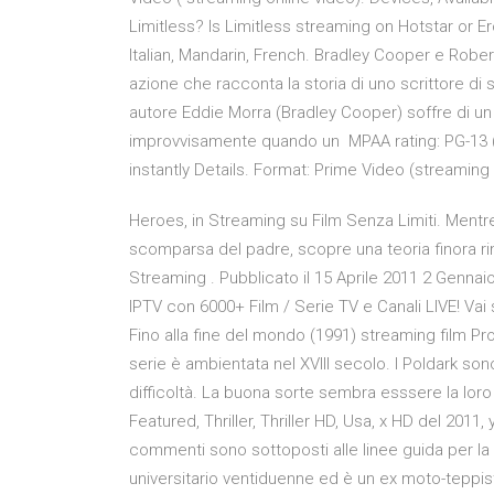
Limitless? Is Limitless streaming on Hotstar or E
Italian, Mandarin, French. Bradley Cooper e Robert 
azione che racconta la storia di uno scrittore di
autore Eddie Morra (Bradley Cooper) soffre di un 
improvvisamente quando un MPAA rating: PG-13 (
instantly Details. Format: Prime Video (streaming 
Heroes, in Streaming su Film Senza Limiti. Mentre 
scomparsa del padre, scopre una teoria finora ri
Streaming . Pubblicato il 15 Aprile 2011 2 Gennai
IPTV con 6000+ Film / Serie TV e Canali LIVE! 
Fino alla fine del mondo (1991) streaming film Pr
serie è ambientata nel XVIII secolo. I Poldark son
difficoltà. La buona sorte sembra esssere la loro ,
Featured, Thriller, Thriller HD, Usa, x HD del 201
commenti sono sottoposti alle linee guida per la
universitario ventiduenne ed è un ex moto-teppis