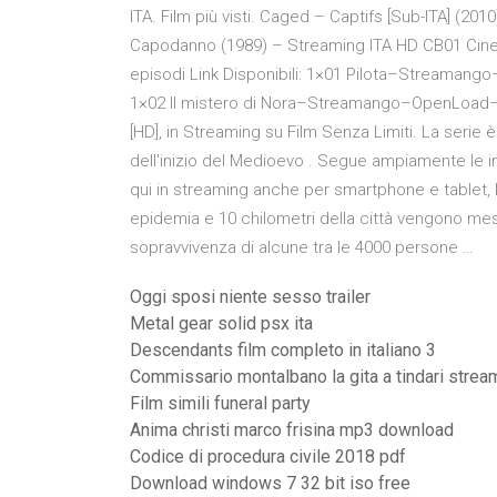
ITA. Film più visti. Caged – Captifs [Sub-ITA] (201
Capodanno (1989) – Streaming ITA HD CB01 Cine
episodi Link Disponibili: 1×01 Pilota–Stream
1×02 Il mistero di Nora–Streamango–OpenLoad
[HD], in Streaming su Film Senza Limiti. La serie 
dell'inizio del Medioevo . Segue ampiamente le 
qui in streaming anche per smartphone e tablet, Ne
epidemia e 10 chilometri della città vengono messi
sopravvivenza di alcune tra le 4000 persone …
Oggi sposi niente sesso trailer
Metal gear solid psx ita
Descendants film completo in italiano 3
Commissario montalbano la gita a tindari strea
Film simili funeral party
Anima christi marco frisina mp3 download
Codice di procedura civile 2018 pdf
Download windows 7 32 bit iso free