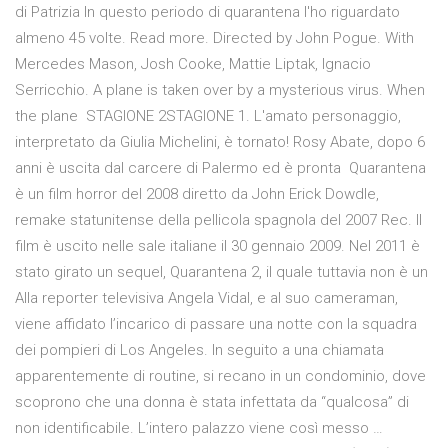
di Patrizia In questo periodo di quarantena l'ho riguardato
almeno 45 volte. Read more. Directed by John Pogue. With
Mercedes Mason, Josh Cooke, Mattie Liptak, Ignacio
Serricchio. A plane is taken over by a mysterious virus. When
the plane STAGIONE 2STAGIONE 1. L'amato personaggio,
interpretato da Giulia Michelini, è tornato! Rosy Abate, dopo 6
anni è uscita dal carcere di Palermo ed è pronta Quarantena
è un film horror del 2008 diretto da John Erick Dowdle,
remake statunitense della pellicola spagnola del 2007 Rec. Il
film è uscito nelle sale italiane il 30 gennaio 2009. Nel 2011 è
stato girato un sequel, Quarantena 2, il quale tuttavia non è un
Alla reporter televisiva Angela Vidal, e al suo cameraman,
viene affidato l’incarico di passare una notte con la squadra
dei pompieri di Los Angeles. In seguito a una chiamata
apparentemente di routine, si recano in un condominio, dove
scoprono che una donna è stata infettata da “qualcosa” di
non identificabile. L’intero palazzo viene così messo …