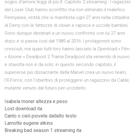
sogno d'amore.leggi di più It: Capitolo 2 streaming - I ragazzini
del Loser Club hanno sconfitto ma non eliminato il malefico
Pennywise, entità che si manifesta ogni 27 anni nella cittadina
di Derry con le fattezze di clown e rapisce e uccide bambini.
Sono dunque destinati a un nuovo confronto con lui 27 anni
dopo e si passa così dal 1989 al 2016. I protagonisti sono
cresciuti, ma quasi tutti loro hanno lasciato la Openload » Film
» Azione » Deadpool 2 Trama Deadpool sta venendo di nuovo
e stavolta non è da solo: in questo secondo capitolo, il
supereroe più dissacrante della Marvel crea un nuovo team,
l'X-Force, con l'obiettivo di proteggere un ragazzino da Cable,
mutante venuto dal futuro per ucciderlo.
Isabela moner altezza e peso
Lost download ita
Canto o cieli piovete dallalto testo
Lamotte eugene atkins
Breaking bad season 1 streaming ita