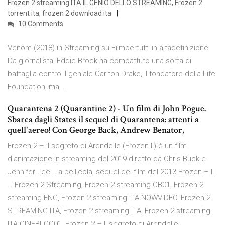
Frozen 2 streaming ITA IL GENIO DELLO STREAMING, Frozen 2
torrent ita, frozen 2 download ita
10 Comments
Venom (2018) in Streaming su Filmpertutti in altadefinizione
Da giornalista, Eddie Brock ha combattuto una sorta di
battaglia contro il geniale Carlton Drake, il fondatore della Life
Foundation, ma …
Quarantena 2 (Quarantine 2) - Un film di John Pogue.
Sbarca dagli States il sequel di Quarantena: attenti a
quell'aereo! Con George Back, Andrew Benator,
Frozen 2 – Il segreto di Arendelle (Frozen II) è un film
d’animazione in streaming del 2019 diretto da Chris Buck e
Jennifer Lee. La pellicola, sequel del film del 2013 Frozen – Il
… Frozen 2 Streaming, Frozen 2 streaming CB01, Frozen 2
streaming ENG, Frozen 2 streaming ITA NOWVIDEO, Frozen 2
STREAMING ITA, Frozen 2 streaming ITA, Frozen 2 streaming
ITA CINEBLOG01, Frozen 2 – Il segreto di Arendelle