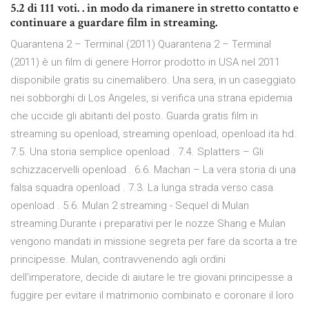
5.2 di 111 voti. . in modo da rimanere in stretto contatto e
continuare a guardare film in streaming.
Quarantena 2 – Terminal (2011) Quarantena 2 – Terminal
(2011) è un film di genere Horror prodotto in USA nel 2011
disponibile gratis su cinemalibero. Una sera, in un caseggiato
nei sobborghi di Los Angeles, si verifica una strana epidemia
che uccide gli abitanti del posto. Guarda gratis film in
streaming su openload, streaming openload, openload ita hd.
7.5. Una storia semplice openload . 7.4. Splatters – Gli
schizzacervelli openload . 6.6. Machan – La vera storia di una
falsa squadra openload . 7.3. La lunga strada verso casa
openload . 5.6. Mulan 2 streaming - Sequel di Mulan
streaming.Durante i preparativi per le nozze Shang e Mulan
vengono mandati in missione segreta per fare da scorta a tre
principesse. Mulan, contravvenendo agli ordini
dell'imperatore, decide di aiutare le tre giovani principesse a
fuggire per evitare il matrimonio combinato e coronare il loro