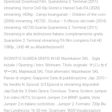
Openload; Download Film. Quarantena 2: Terminal (2011)
streaming. Horror DvD Rip Gretel e Hansel Sub-ITA (2020)
streaming. HDRip . Campi Insanguinati – Children of the corn
(2009) streaming. HD720 . Oculus – Il riflesso del male (2014)
streaming. HD720 Guarda Quarantena 2: Terminal (2011)
Streaming in alta definizione Italiano completamente gratis.
Quarantine 2: Terminal streaming ITA film completo Full HD
1080p , UHD 4K su Altadefinizione01.
ISCRIVITI E GUARDA GRATIS IN HD Mazinkaiser SKL . Sigla
iniziale / Opening / Intro: Wstream. Titolo originale: マジンカイ
ザーSKL Majinkaizā SKL Titoli alternativi: Mazinkaiser SKL
Paese di origine: Giappone Data di pubblicazione: Jap: 2010 –
Ita: Inedito N. Episodi: 3/3 Episodi in streaming disponibili:
Jap/Sub-Ita: 3 Stato Opera: Conclusa. Trama: Godere Jumper
2 in video HDTV, Scoprire Jumper 2 in BRRIP qualità, Vista
Jumper 2 in italiano sottotitolo . Jumper 2. Formato: 720p Blu
Ray Lunghezza: 1h 33 min. Scaricare: 9029 Visualizzazioni: